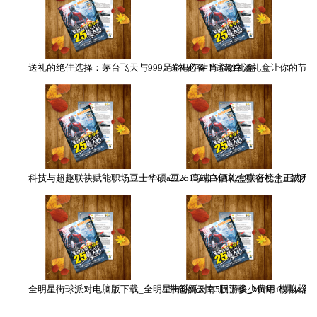
送礼的绝佳选择：茅台飞天与999足金马年生肖金钞礼盒
送礼必备！这款白酒礼盒让你的节日
科技与超趣联袂赋能职场豆士华硕a豆 x 13DE MARZO联名礼盒正式开
2026 高端白酒礼盒排行榜｜5 款
全明星街球派对电脑版下载_全明星街球派对PC版下载_MuMu模拟器
带爸妈云南5日游多少费用？具体行