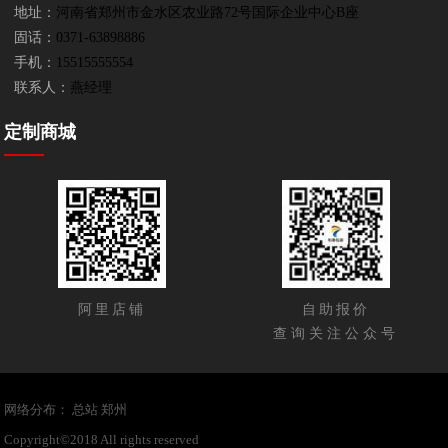
地址：
河南省郑州市金水区农业路72号国际企业中心B座
固话：
0371-63898886
手机：
15515555554
联系人：
燕经理
定制商城
阿里店铺
自助报价
查询关注公众号
网络分布：
总站
郑州
Copyright©2018 All rights reserved
开云官网在线登录新版-平台